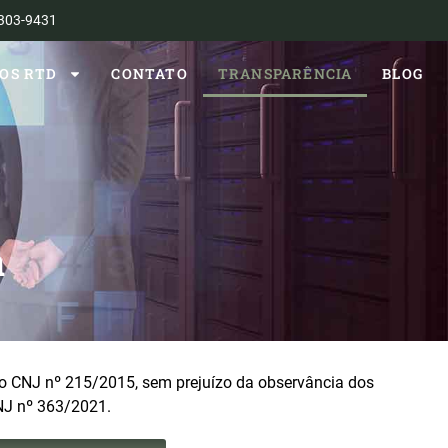
303-9431
OS RTD
CONTATO
TRANSPARÊNCIA
BLOG
OS RTD
CONTATO
TRANSPARÊNCIA
BLOG
a
ão CNJ nº 215/2015, sem prejuízo da observância dos
NJ nº 363/2021.