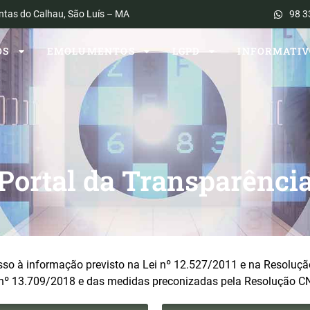
ntas do Calhau, São Luís – MA
98 3
OS
EMOLUMENTOS
LGPD
INFORMATIV
OS
EMOLUMENTOS
LGPD
INFORMATIV
Portal da Transparênci
esso à informação previsto na Lei nº 12.527/2011 e na Resoluç
 nº 13.709/2018 e das medidas preconizadas pela Resolução C