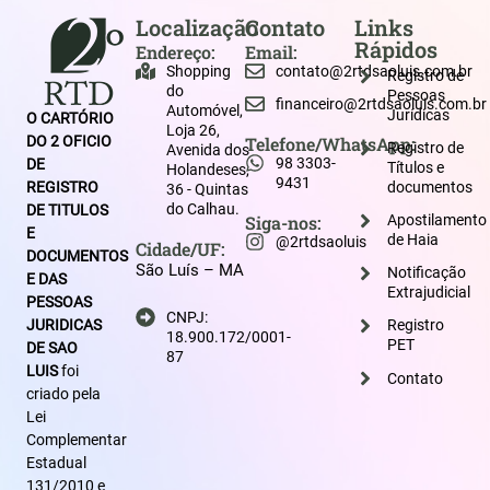
Localização
Contato
Links
Rápidos
Endereço:
Email:
Shopping
contato@2rtdsaoluis.com.br
Registro de
do
Pessoas
financeiro@2rtdsaoluis.com.br
Automóvel,
Jurídicas
O CARTÓRIO
Loja 26,
DO 2 OFICIO
Telefone/WhatsApp:
Registro de
Avenida dos
98 3303-
DE
Títulos e
Holandeses,
9431
REGISTRO
documentos
36 - Quintas
do Calhau.
DE TITULOS
Siga-nos:
Apostilamento
E
de Haia
@2rtdsaoluis
Cidade/UF:
DOCUMENTOS
São Luís – MA
Notificação
E DAS
Extrajudicial
PESSOAS
CNPJ:
JURIDICAS
Registro
18.900.172/0001-
PET
DE SAO
87
LUIS
foi
Contato
criado pela
Lei
Complementar
Estadual
131/2010 e