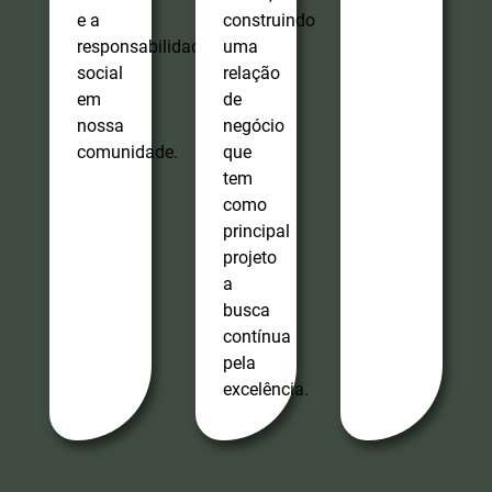
e a
construindo
responsabilidade
uma
social
relação
em
de
nossa
negócio
comunidade.
que
tem
como
principal
projeto
a
busca
contínua
pela
excelência.