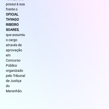
possui à sua
frente o
OFICIAL
THYAGO
RIBEIRO
SOARES
,
que assumiu
o cargo
através de
aprovação
em
Concurso
Público
organizado
pelo Tribunal
de Justiça
do
Maranhão.