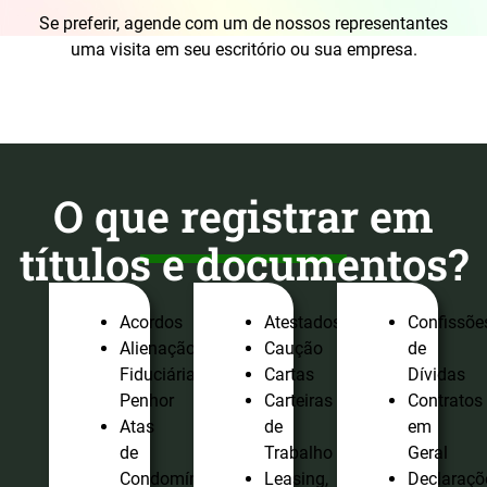
Se preferir, agende com um de nossos representantes
uma visita em seu escritório ou sua empresa.
O que registrar em
títulos e documentos?
Acordos
Atestados
Confissõe
Alienação
Caução
de
Fiduciária,
Cartas
Dívidas
Penhor
Carteiras
Contratos
Atas
de
em
de
Trabalho
Geral
Condomínio
Leasing,
Declaraçõ